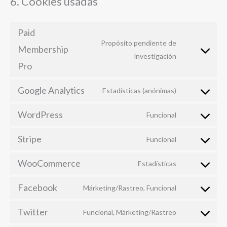
6. Cookies usadas
Paid
Propósito pendiente de
Membership
Consent
investigación
Pro
to
service
Google Analytics
Estadísticas (anónimas)
paid-
Consent
membership-
to
WordPress
Funcional
Consent
pro
service
to
google-
Stripe
Funcional
Consent
service
analytics
to
wordpress
WooCommerce
Estadísticas
Consent
service
to
stripe
Facebook
Márketing/Rastreo, Funcional
Consent
service
to
woocommerc
Twitter
Funcional, Márketing/Rastreo
Consent
service