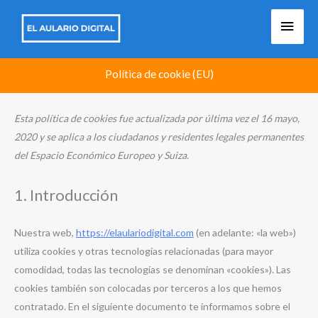
Ir
Men
al
contenido
princ
Política de cookie (EU)
Esta política de cookies fue actualizada por última vez el 16 mayo,
2020 y se aplica a los ciudadanos y residentes legales permanentes
del Espacio Económico Europeo y Suiza.
1. Introducción
Nuestra web,
https://elaulariodigital.com
(en adelante: «la web»)
utiliza cookies y otras tecnologías relacionadas (para mayor
comodidad, todas las tecnologías se denominan «cookies»). Las
cookies también son colocadas por terceros a los que hemos
contratado. En el siguiente documento te informamos sobre el