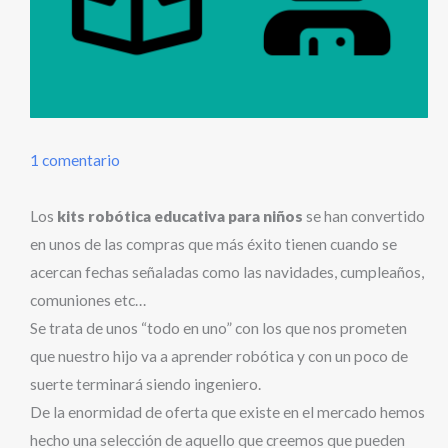
1 comentario
Los
kits
robótica educativa para niños
se han convertido
en unos de las compras que más éxito tienen cuando se
acercan fechas señaladas como las navidades, cumpleaños,
comuniones etc…
Se trata de unos “todo en uno” con los que nos prometen
que nuestro hijo va a aprender robótica y con un poco de
suerte terminará siendo ingeniero.
De la enormidad de oferta que existe en el mercado hemos
hecho una selección de aquello que creemos que pueden