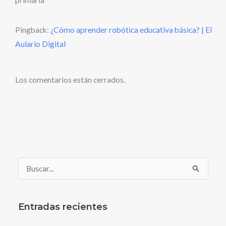
primaria”
Pingback:
¿Cómo aprender robótica educativa básica? | El
Aulario Digital
Los comentarios están cerrados.
B
u
s
Entradas recientes
c
a